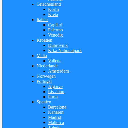
Griechenland
Korfu
Kreta
Italien
Cagliari
Palermo
Venedig
Kroatien
Dubrovnik
Krka Nationalpark
Malta
Valletta
Niederlande
Amsterdam
Norwegen
Portugal
Algarve
Lissabon
Porto
Spanien
Barcelona
Kanaren
Madrid
Mallorca
Toledo