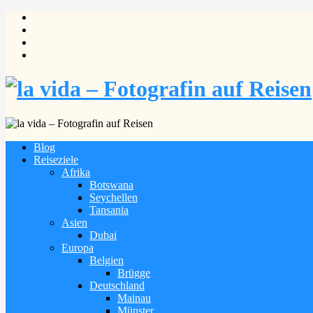
Blog
Reiseziele
Afrika
Botswana
Seychellen
Tansania
Asien
Dubai
Europa
Belgien
Brügge
Deutschland
Mainau
Münster