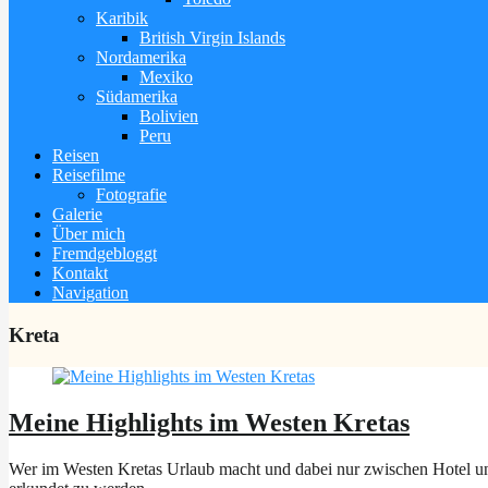
Karibik
British Virgin Islands
Nordamerika
Mexiko
Südamerika
Bolivien
Peru
Reisen
Reisefilme
Fotografie
Galerie
Über mich
Fremdgebloggt
Kontakt
Navigation
Kreta
Meine Highlights im Westen Kretas
Wer im Westen Kretas Urlaub macht und dabei nur zwischen Hotel und