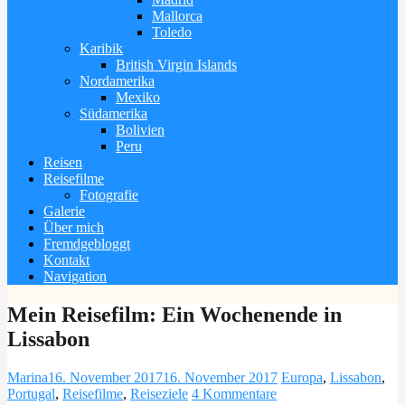
Mallorca
Toledo
Karibik
British Virgin Islands
Nordamerika
Mexiko
Südamerika
Bolivien
Peru
Reisen
Reisefilme
Fotografie
Galerie
Über mich
Fremdgebloggt
Kontakt
Navigation
Mein Reisefilm: Ein Wochenende in
Lissabon
Marina
16. November 2017
16. November 2017
Europa
,
Lissabon
,
Portugal
,
Reisefilme
,
Reiseziele
4 Kommentare