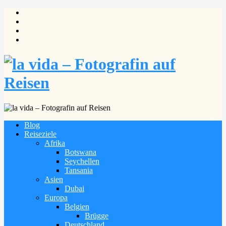
Blog
Reiseziele
Afrika
Botswana
Seychellen
Tansania
Asien
Dubai
Europa
Belgien
Brügge
Deutschland