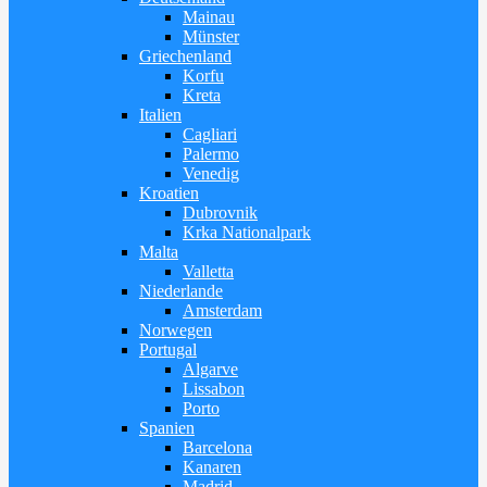
Mainau
Münster
Griechenland
Korfu
Kreta
Italien
Cagliari
Palermo
Venedig
Kroatien
Dubrovnik
Krka Nationalpark
Malta
Valletta
Niederlande
Amsterdam
Norwegen
Portugal
Algarve
Lissabon
Porto
Spanien
Barcelona
Kanaren
Madrid