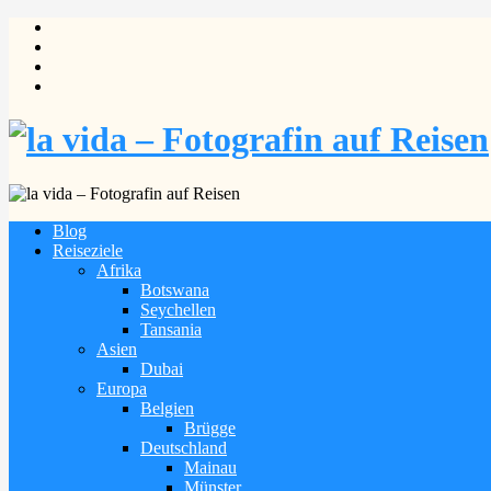
Blog
Reiseziele
Afrika
Botswana
Seychellen
Tansania
Asien
Dubai
Europa
Belgien
Brügge
Deutschland
Mainau
Münster