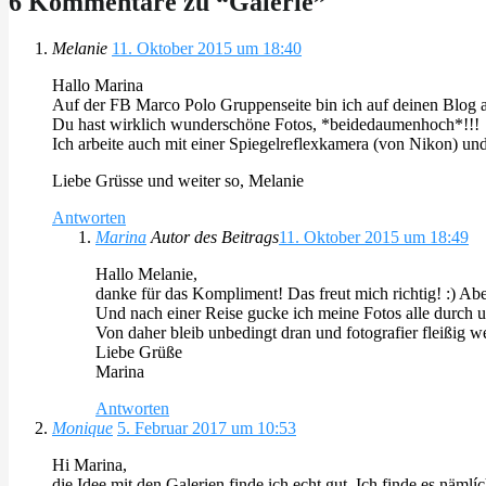
6 Kommentare zu “
Galerie
”
Melanie
11. Oktober 2015 um 18:40
Hallo Marina
Auf der FB Marco Polo Gruppenseite bin ich auf deinen Blog
Du hast wirklich wunderschöne Fotos, *beidedaumenhoch*!!!
Ich arbeite auch mit einer Spiegelreflexkamera (von Nikon) un
Liebe Grüsse und weiter so, Melanie
Antworten
Marina
Autor des Beitrags
11. Oktober 2015 um 18:49
Hallo Melanie,
danke für das Kompliment! Das freut mich richtig! :) Ab
Und nach einer Reise gucke ich meine Fotos alle durch 
Von daher bleib unbedingt dran und fotografier fleißig wei
Liebe Grüße
Marina
Antworten
Monique
5. Februar 2017 um 10:53
Hi Marina,
die Idee mit den Galerien finde ich echt gut. Ich finde es näml