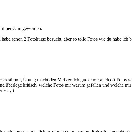
 aufmerksam geworden.
d habe schon 2 Fotokurse besucht, aber so tolle Fotos wie du habe ich 
er es stimmt, Übung macht den Meister. Ich gucke mir auch oft Fotos vo
und überlege kritisch, welche Fotos mir warum gefallen und welche mir
ter! ;-)
ích auch immer ganz wichtig zu wissen, wie es am Reiseziel aussieht etc.