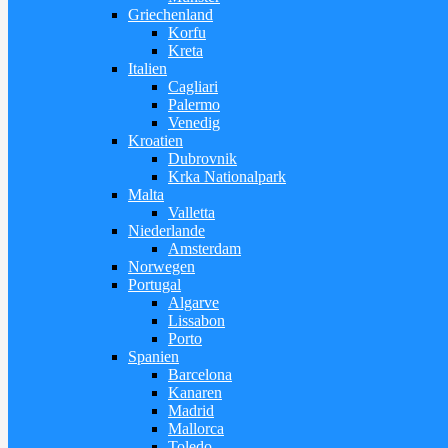
Griechenland
Korfu
Kreta
Italien
Cagliari
Palermo
Venedig
Kroatien
Dubrovnik
Krka Nationalpark
Malta
Valletta
Niederlande
Amsterdam
Norwegen
Portugal
Algarve
Lissabon
Porto
Spanien
Barcelona
Kanaren
Madrid
Mallorca
Toledo