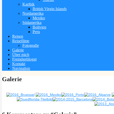
Karibik
British Virgin Islands
Nordamerika
Mexiko
Südamerika
Bolivien
Peru
Reisen
Reisefilme
Fotografie
Galerie
Über mich
Fremdgebloggt
Kontakt
Navigation
Galerie