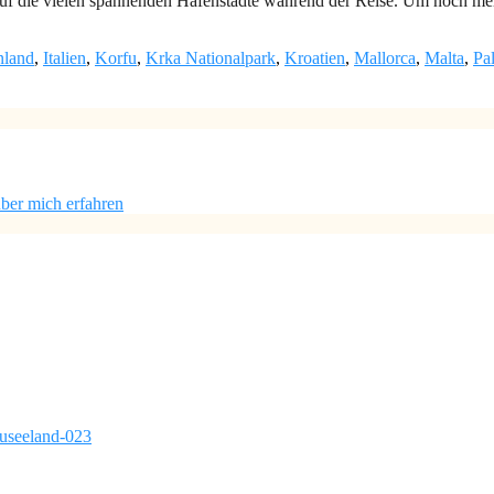
 auf die vielen spannenden Hafenstädte während der Reise. Um noch meh
nland
,
Italien
,
Korfu
,
Krka Nationalpark
,
Kroatien
,
Mallorca
,
Malta
,
Pa
ber mich erfahren