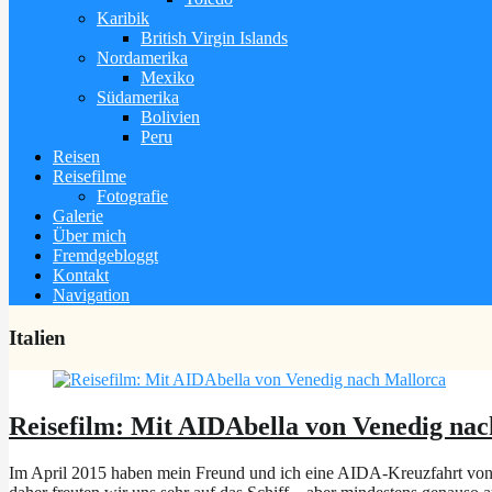
Karibik
British Virgin Islands
Nordamerika
Mexiko
Südamerika
Bolivien
Peru
Reisen
Reisefilme
Fotografie
Galerie
Über mich
Fremdgebloggt
Kontakt
Navigation
Italien
Reisefilm: Mit AIDAbella von Venedig na
Im April 2015 haben mein Freund und ich eine AIDA-Kreuzfahrt von 