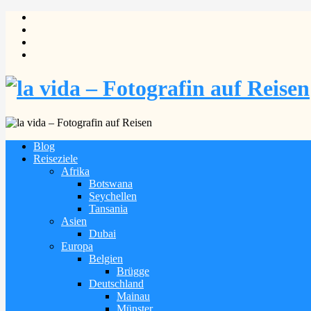
Blog
Reiseziele
Afrika
Botswana
Seychellen
Tansania
Asien
Dubai
Europa
Belgien
Brügge
Deutschland
Mainau
Münster