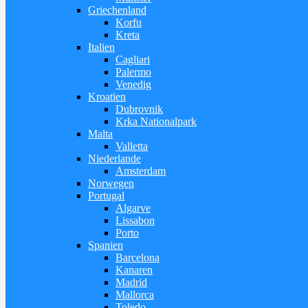
Griechenland
Korfu
Kreta
Italien
Cagliari
Palermo
Venedig
Kroatien
Dubrovnik
Krka Nationalpark
Malta
Valletta
Niederlande
Amsterdam
Norwegen
Portugal
Algarve
Lissabon
Porto
Spanien
Barcelona
Kanaren
Madrid
Mallorca
Toledo