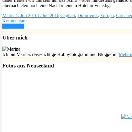
daher freuten wir uns sehr auf das Schiff – aber mindestens genauso
übernachteten noch eine Nacht in einem Hotel in Venedig.
Marina
1. Juli 2016
1. Juli 2016
Cagliari
,
Dubrovnik
,
Europa
,
Grieche
Kommentare
Weiterlesen
Über mich
Ich bin Marina, reisesüchtige Hobbyfotografin und Bloggerin.
Mehr ü
Fotos aus Neuseeland