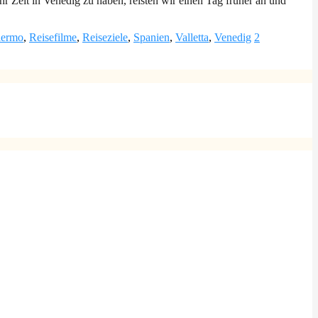
r Zeit in Venedig zu haben, reisten wir einen Tag früher an und
lermo
,
Reisefilme
,
Reiseziele
,
Spanien
,
Valletta
,
Venedig
2