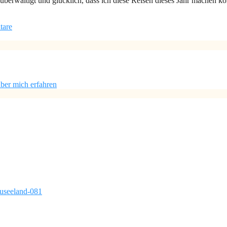
überwältigt und glücklich, dass ich diese Reisen dieses Jahr machen k
tare
ber mich erfahren