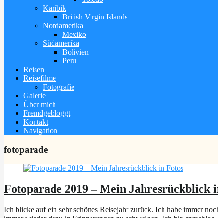
Karibik
British Virgin Islands
Nordamerika
Mexiko
Südamerika
Bolivien
Peru
Reisen
Reisefilme
Fotografie
Galerie
Über mich
Fremdgebloggt
Kontakt
Navigation
fotoparade
Fotoparade 2019 – Mein Jahresrückblick i
Ich blicke auf ein sehr schönes Reisejahr zurück. Ich habe immer noch 