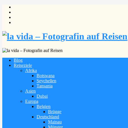
Blog
Reiseziele
Afrika
Botswana
Seychellen
Tansania
Asien
Dubai
Europa
Belgien
Brügge
Deutschland
Mainau
Münster