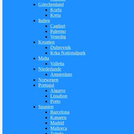
Griechenland
Korfu
Kreta
Italien
Cagliari
Palermo
Venedig
Kroatien
Dubrovnik
Krka Nationalpark
Malta
Valletta
Niederlande
Amsterdam
Norwegen
Portugal
Algarve
Lissabon
Porto
Spanien
Barcelona
Kanaren
Madrid
Mallorca
Toledo