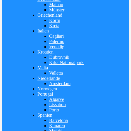
Mainau
Münster
Griechenland
Korfu
Kreta
Italien
Cagliari
Palermo
Venedig
Kroatien
Dubrovnik
Krka Nationalpark
Malta
Valletta
Niederlande
Amsterdam
Norwegen
Portugal
Algarve
Lissabon
Porto
Spanien
Barcelona
Kanaren
Madrid