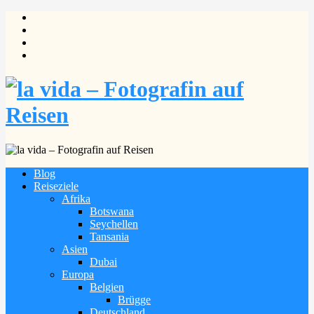
Blog
Reiseziele
Afrika
Botswana
Seychellen
Tansania
Asien
Dubai
Europa
Belgien
Brügge
Deutschland