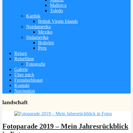
Mallorca
Toledo
Karibik
British Virgin Islands
Nordamerika
Mexiko
Südamerika
Bolivien
Peru
Reisen
Reisefilme
Fotografie
Galerie
Über mich
Fremdgebloggt
Kontakt
Navigation
landschaft
Fotoparade 2019 – Mein Jahresrückblick