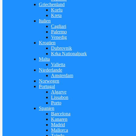
Griechenland
Korfu
Kreta
Italien
Cagliari
Palermo
Venedig
Kroatien
Dubrovnik
Krka Nationalpark
Malta
Valletta
Niederlande
Amsterdam
Norwegen
Portugal
Algarve
Lissabon
Porto
Spanien
Barcelona
Kanaren
Madrid
Mallorca
Toledo