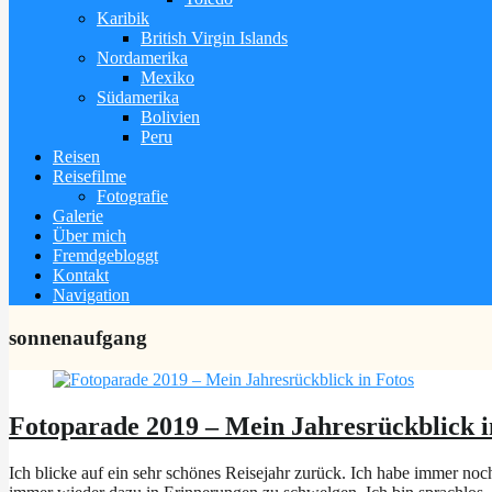
Karibik
British Virgin Islands
Nordamerika
Mexiko
Südamerika
Bolivien
Peru
Reisen
Reisefilme
Fotografie
Galerie
Über mich
Fremdgebloggt
Kontakt
Navigation
sonnenaufgang
Fotoparade 2019 – Mein Jahresrückblick i
Ich blicke auf ein sehr schönes Reisejahr zurück. Ich habe immer noch 