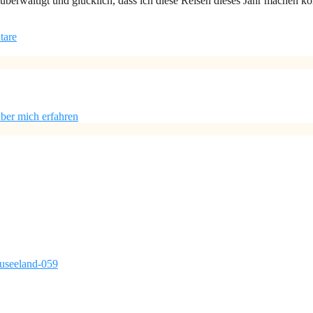
überwältigt und glücklich, dass ich diese Reisen dieses Jahr machen k
tare
ber mich erfahren