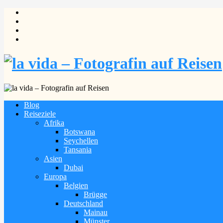
Blog
Reiseziele
Afrika
Botswana
Seychellen
Tansania
Asien
Dubai
Europa
Belgien
Brügge
Deutschland
Mainau
Münster