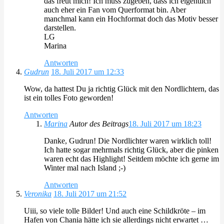
das freut mich! Ich muss zugeben, dass ich eigentlich
auch eher ein Fan vom Querformat bin. Aber
manchmal kann ein Hochformat doch das Motiv besser
darstellen.
LG
Marina
Antworten
Gudrun
18. Juli 2017 um 12:33
Wow, da hattest Du ja richtig Glück mit den Nordlichtern, das
ist ein tolles Foto geworden!
Antworten
Marina
Autor des Beitrags
18. Juli 2017 um 18:23
Danke, Gudrun! Die Nordlichter waren wirklich toll!
Ich hatte sogar mehrmals richtig Glück, aber die pinken
waren echt das Highlight! Seitdem möchte ich gerne im
Winter mal nach Island ;-)
Antworten
Veronika
18. Juli 2017 um 21:52
Uiii, so viele tolle Bilder! Und auch eine Schildkröte – im
Hafen von Chania hätte ich sie allerdings nicht erwartet …