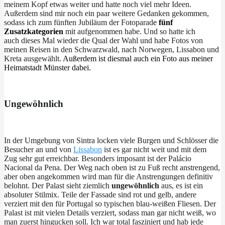
meinem Kopf etwas weiter und hatte noch viel mehr Ideen.
Außerdem sind mir noch ein paar weitere Gedanken gekommen,
sodass ich zum fünften Jubiläum der Fotoparad
e
fünf
Zusatzkategorien
mit aufgenommen habe. Und so hatte ich
auch dieses Mal wieder die Qual der Wahl und habe Fotos von
meinen Reisen in den Schwarzwald, nach Norwegen, Lissabon und
Kreta ausgewählt.
Außerdem ist diesmal auch ein Foto aus meiner
Heimatstadt Münster dabei.
Ungewöhnlich
In der Umgebung von Sintra locken viele Burgen und Schlösser die
Besucher an und von
Lissabon
ist es gar nicht weit und mit dem
Zug sehr gut erreichbar. Besonders imposant ist der Palácio
Nacional da Pena. Der Weg nach oben ist zu Fuß recht anstrengend,
aber oben angekommen wird man für die Anstrengungen definitiv
belohnt. Der Palast sieht ziemlich
ungewöhnlich
aus, es ist ein
absoluter Stilmix. Teile der Fassade sind rot und gelb, andere
verziert mit den für Portugal so typischen blau-weißen Fliesen. Der
Palast ist mit vielen Details verziert, sodass man gar nicht weiß, wo
man zuerst hingucken soll. Ich war total fasziniert und hab jede