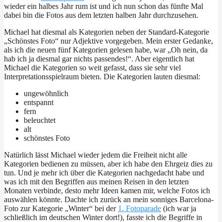
wieder ein halbes Jahr rum ist und ich nun schon das fünfte Mal
dabei bin die Fotos aus dem letzten halben Jahr durchzusehen.
Michael hat diesmal als Kategorien neben der Standard-Kategorie
„Schönstes Foto“ nur Adjektive vorgegeben. Mein erster Gedanke,
als ich die neuen fünf Kategorien gelesen habe, war „Oh nein, da
hab ich ja diesmal gar nichts passendes!“. Aber eigentlich hat
Michael die Kategorien so weit gefasst, dass sie sehr viel
Interpretationsspielraum bieten. Die Kategorien lauten diesmal:
ungewöhnlich
entspannt
fern
beleuchtet
alt
schönstes Foto
Natürlich lässt Michael wieder jedem die Freiheit nicht alle
Kategorien bedienen zu müssen, aber ich habe den Ehrgeiz dies zu
tun. Und je mehr ich über die Kategorien nachgedacht habe und
was ich mit den Begriffen aus meinen Reisen in den letzten
Monaten verbinde, desto mehr Ideen kamen mir, welche Fotos ich
auswählen könnte. Dachte ich zurück an mein sonniges Barcelona-
Foto zur Kategorie „Winter“ bei der
1. Fotoparade
(ich war ja
schließlich im deutschen Winter dort!), fasste ich die Begriffe in