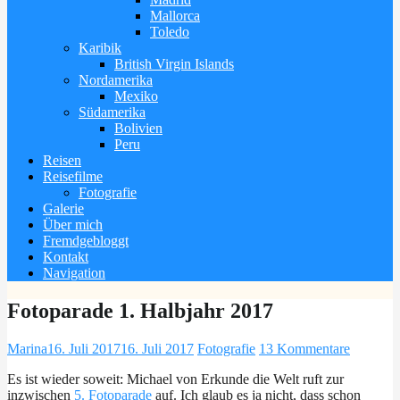
Mallorca
Toledo
Karibik
British Virgin Islands
Nordamerika
Mexiko
Südamerika
Bolivien
Peru
Reisen
Reisefilme
Fotografie
Galerie
Über mich
Fremdgebloggt
Kontakt
Navigation
Fotoparade 1. Halbjahr 2017
Marina
16. Juli 2017
16. Juli 2017
Fotografie
13 Kommentare
Es ist wieder soweit: Michael von Erkunde die Welt ruft zur
inzwischen
5. Fotoparade
auf. Ich glaub es ja nicht, dass schon