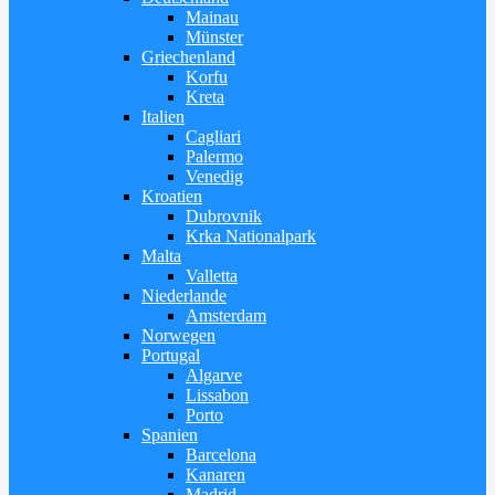
Mainau
Münster
Griechenland
Korfu
Kreta
Italien
Cagliari
Palermo
Venedig
Kroatien
Dubrovnik
Krka Nationalpark
Malta
Valletta
Niederlande
Amsterdam
Norwegen
Portugal
Algarve
Lissabon
Porto
Spanien
Barcelona
Kanaren
Madrid