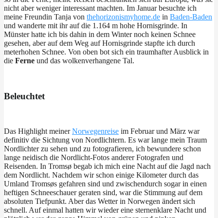
nicht aber weniger interessant machten. Im Januar besuchte ich
meine Freundin Tanja von
thehorizonismyhome.de
in
Baden-Baden
und wanderte mit ihr auf die 1.164 m hohe Hornisgrinde. In
Münster hatte ich bis dahin in dem Winter noch keinen Schnee
gesehen, aber auf dem Weg auf Hornisgrinde stapfte ich durch
meterhohen Schnee. Von oben bot sich ein traumhafter Ausblick in
die
Ferne
und das wolkenverhangene Tal.
Beleuchtet
Das Highlight meiner
Norwegenreise
im Februar und März war
definitiv die Sichtung von Nordlichtern. Es war lange mein Traum
Nordlichter zu sehen und zu fotografieren, ich bewundere schon
lange neidisch die Nordlicht-Fotos anderer Fotografen und
Reisenden. In Tromsø begab ich mich eine Nacht auf die Jagd nach
dem Nordlicht. Nachdem wir schon einige Kilometer durch das
Umland Tromsøs gefahren sind und zwischendurch sogar in einen
heftigen Schneeschauer geraten sind, war die Stimmung auf dem
absoluten Tiefpunkt. Aber das Wetter in Norwegen ändert sich
schnell. Auf einmal hatten wir wieder eine sternenklare Nacht und