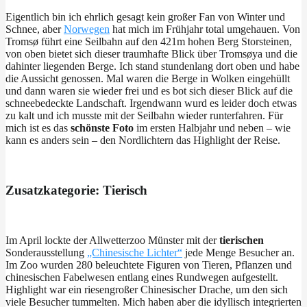
Eigentlich bin ich ehrlich gesagt kein großer Fan von Winter und
Schnee, aber
Norwegen
hat mich im Frühjahr total umgehauen. Von
Tromsø führt eine Seilbahn auf den 421m hohen Berg Storsteinen,
von oben bietet sich dieser traumhafte Blick über Tromsøya und die
dahinter liegenden Berge. Ich stand stundenlang dort oben und habe
die Aussicht genossen. Mal waren die Berge in Wolken eingehüllt
und dann waren sie wieder frei und es bot sich dieser Blick auf die
schneebedeckte Landschaft. Irgendwann wurd es leider doch etwas
zu kalt und ich musste mit der Seilbahn wieder runterfahren. Für
mich ist es das
schönste Foto
im ersten Halbjahr und neben – wie
kann es anders sein – den Nordlichtern das Highlight der Reise.
Zusatzkategorie: Tierisch
Im April lockte der Allwetterzoo Münster mit der
tierischen
Sonderausstellung
„Chinesische Lichter“
jede Menge Besucher an.
Im Zoo wurden 280 beleuchtete Figuren von Tieren, Pflanzen und
chinesischen Fabelwesen entlang eines Rundwegen aufgestellt.
Highlight war ein riesengroßer Chinesischer Drache, um den sich
viele Besucher tummelten. Mich haben aber die idyllisch integrierten