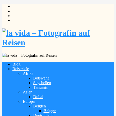
Blog
Reiseziele
Afrika
Botswana
Seychellen
Tansania
Asien
Dubai
Europa
Belgien
Brügge
Deutschland