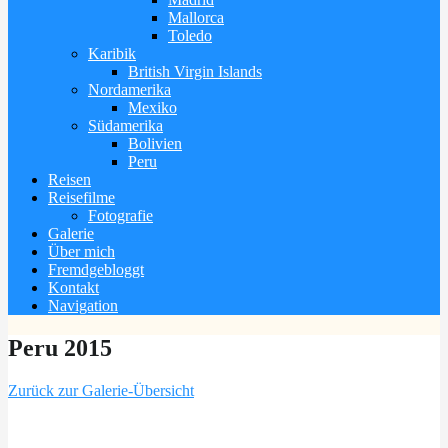
Mallorca
Toledo
Karibik
British Virgin Islands
Nordamerika
Mexiko
Südamerika
Bolivien
Peru
Reisen
Reisefilme
Fotografie
Galerie
Über mich
Fremdgebloggt
Kontakt
Navigation
Peru 2015
Zurück zur Galerie-Übersicht