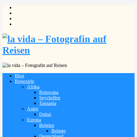
Blog
Reiseziele
Afrika
Botswana
Seychellen
Tansania
Asien
Dubai
Europa
Belgien
Brügge
Deutschland