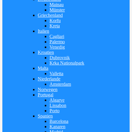
Mainau
Münster
Griechenland
Korfu
Kreta
Italien
Cagliari
Palermo
Venedig
Kroatien
Dubrovnik
Krka Nationalpark
Malta
Valletta
Niederlande
Amsterdam
Norwegen
Portugal
Algarve
Lissabon
Porto
Spanien
Barcelona
Kanaren
Madrid