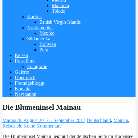
Mallorca
Toledo
Karibik
British Virgin Islands
Nordamerika
Mexiko
Südamerika
Bolivien
Peru
Reisen
Reisefilme
Fotografie
Galerie
Über mich
Fremdgebloggt
Kontakt
Navigation
Die Blumeninsel Mainau
Marina
28. August 2017
1. September 2017
Deutschland
,
Mainau
,
Reiseziele
Keine Kommentare
Die Blumeninsel Mainau liegt auf der deutschen Seite im Bodensee