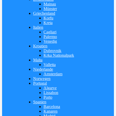
Mainau
Münster
Griechenland
Korfu
Kreta
Italien
Cagliari
Palermo
Venedig
Kroatien
Dubrovnik
Krka Nationalpark
Malta
Valletta
Niederlande
Amsterdam
Norwegen
Portugal
Algarve
Lissabon
Porto
Spanien
Barcelona
Kanaren
Madrid