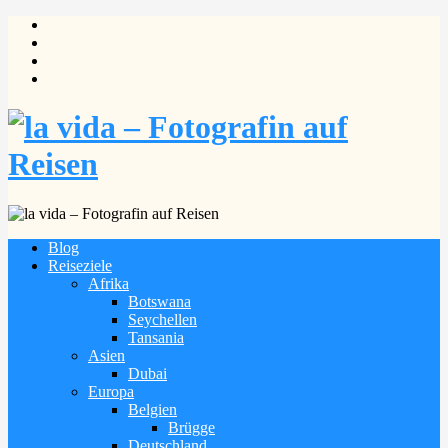
Blog
Reiseziele
Afrika
Botswana
Seychellen
Tansania
Asien
Dubai
Europa
Belgien
Brügge
Deutschland