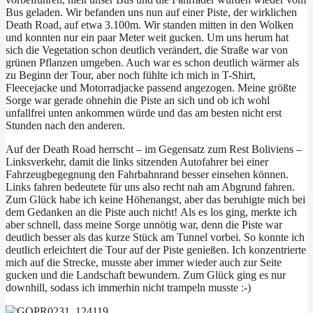
Bus geladen. Wir befanden uns nun auf einer Piste, der wirklichen
Death Road, auf etwa 3.100m. Wir standen mitten in den Wolken
und konnten nur ein paar Meter weit gucken. Um uns herum hat
sich die Vegetation schon deutlich verändert, die Straße war von
grünen Pflanzen umgeben. Auch war es schon deutlich wärmer als
zu Beginn der Tour, aber noch fühlte ich mich in T-Shirt,
Fleecejacke und Motorradjacke passend angezogen. Meine größte
Sorge war gerade ohnehin die Piste an sich und ob ich wohl
unfallfrei unten ankommen würde und das am besten nicht erst
Stunden nach den anderen.
Auf der Death Road herrscht – im Gegensatz zum Rest Boliviens –
Linksverkehr, damit die links sitzenden Autofahrer bei einer
Fahrzeugbegegnung den Fahrbahnrand besser einsehen können.
Links fahren bedeutete für uns also recht nah am Abgrund fahren.
Zum Glück habe ich keine Höhenangst, aber das beruhigte mich bei
dem Gedanken an die Piste auch nicht! Als es los ging, merkte ich
aber schnell, dass meine Sorge unnötig war, denn die Piste war
deutlich besser als das kurze Stück am Tunnel vorbei. So konnte ich
deutlich erleichtert die Tour auf der Piste genießen. Ich konzentrierte
mich auf die Strecke, musste aber immer wieder auch zur Seite
gucken und die Landschaft bewundern. Zum Glück ging es nur
downhill, sodass ich immerhin nicht trampeln musste :-)