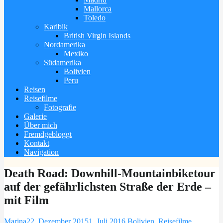
Mallorca
Toledo
Karibik
British Virgin Islands
Nordamerika
Mexiko
Südamerika
Bolivien
Peru
Reisen
Reisefilme
Fotografie
Galerie
Über mich
Fremdgebloggt
Kontakt
Navigation
Death Road: Downhill-Mountainbiketour
auf der gefährlichsten Straße der Erde –
mit Film
Marina
22. Dezember 2015
1. Juli 2016
Bolivien
,
Reisefilme
,