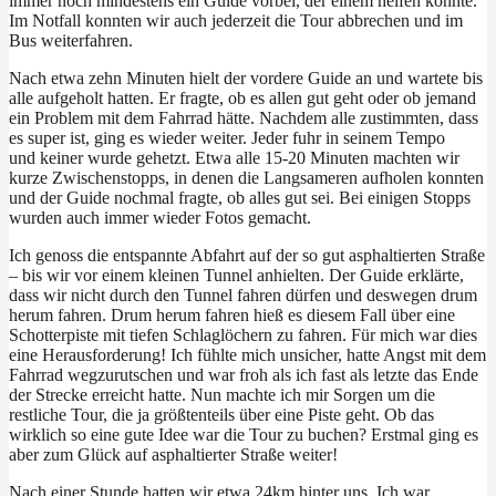
immer noch mindestens ein Guide vorbei, der einem helfen konnte.
Im Notfall konnten wir auch jederzeit die Tour abbrechen und im
Bus weiterfahren.
Nach etwa zehn Minuten hielt der vordere Guide an und wartete bis
alle aufgeholt hatten. Er fragte, ob es allen gut geht oder ob jemand
ein Problem mit dem Fahrrad hätte. Nachdem alle zustimmten, dass
es super ist, ging es wieder weiter. Jeder fuhr in seinem Tempo
und keiner wurde gehetzt. Etwa alle 15-20 Minuten machten wir
kurze Zwischenstopps, in denen die Langsameren aufholen konnten
und der Guide nochmal fragte, ob alles gut sei. Bei einigen Stopps
wurden auch immer wieder Fotos gemacht.
Ich genoss die entspannte Abfahrt auf der so gut asphaltierten Straße
– bis wir vor einem kleinen Tunnel anhielten. Der Guide erklärte,
dass wir nicht durch den Tunnel fahren dürfen und deswegen drum
herum fahren. Drum herum fahren hieß es diesem Fall über eine
Schotterpiste mit tiefen Schlaglöchern zu fahren. Für mich war dies
eine Herausforderung! Ich fühlte mich unsicher, hatte Angst mit dem
Fahrrad wegzurutschen und war froh als ich fast als letzte das Ende
der Strecke erreicht hatte. Nun machte ich mir Sorgen um die
restliche Tour, die ja größtenteils über eine Piste geht. Ob das
wirklich so eine gute Idee war die Tour zu buchen? Erstmal ging es
aber zum Glück auf asphaltierter Straße weiter!
Nach einer Stunde hatten wir etwa 24km hinter uns. Ich war