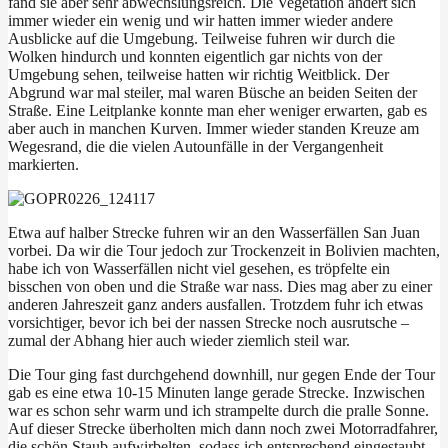
fand sie aber sehr abwechslungsreich. Die Vegetation ändert sich
immer wieder ein wenig und wir hatten immer wieder andere
Ausblicke auf die Umgebung. Teilweise fuhren wir durch die
Wolken hindurch und konnten eigentlich gar nichts von der
Umgebung sehen, teilweise hatten wir richtig Weitblick. Der
Abgrund war mal steiler, mal waren Büsche an beiden Seiten der
Straße. Eine Leitplanke konnte man eher weniger erwarten, gab es
aber auch in manchen Kurven. Immer wieder standen Kreuze am
Wegesrand, die die vielen Autounfälle in der Vergangenheit
markierten.
Etwa auf halber Strecke fuhren wir an den Wasserfällen San Juan
vorbei. Da wir die Tour jedoch zur Trockenzeit in Bolivien machten,
habe ich von Wasserfällen nicht viel gesehen, es tröpfelte ein
bisschen von oben und die Straße war nass. Dies mag aber zu einer
anderen Jahreszeit ganz anders ausfallen. Trotzdem fuhr ich etwas
vorsichtiger, bevor ich bei der nassen Strecke noch ausrutsche –
zumal der Abhang hier auch wieder ziemlich steil war.
Die Tour ging fast durchgehend downhill, nur gegen Ende der Tour
gab es eine etwa 10-15 Minuten lange gerade Strecke. Inzwischen
war es schon sehr warm und ich strampelte durch die pralle Sonne.
Auf dieser Strecke überholten mich dann noch zwei Motorradfahrer,
die schön Staub aufwirbelten, sodass ich entsprechend eingestaubt