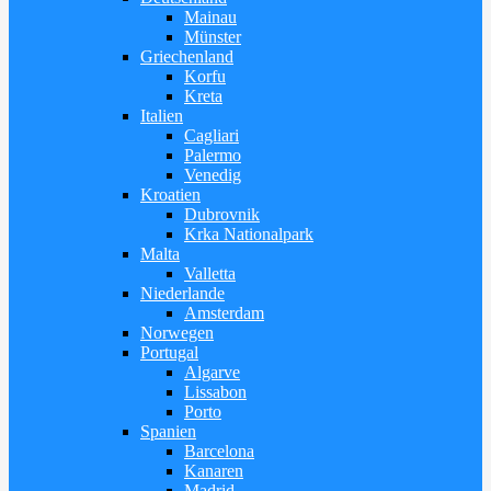
Mainau
Münster
Griechenland
Korfu
Kreta
Italien
Cagliari
Palermo
Venedig
Kroatien
Dubrovnik
Krka Nationalpark
Malta
Valletta
Niederlande
Amsterdam
Norwegen
Portugal
Algarve
Lissabon
Porto
Spanien
Barcelona
Kanaren
Madrid