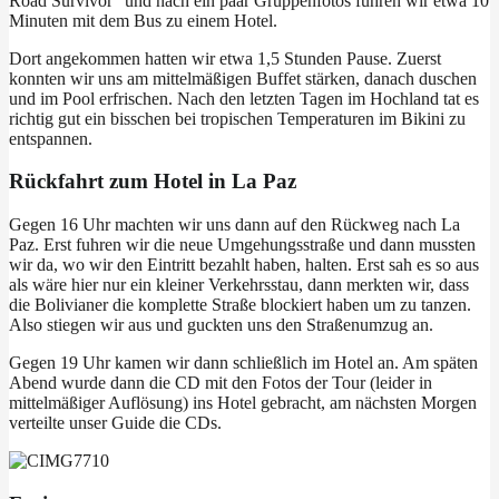
Road Survivor“ und nach ein paar Gruppenfotos fuhren wir etwa 10
Minuten mit dem Bus zu einem Hotel.
Dort angekommen hatten wir etwa 1,5 Stunden Pause. Zuerst
konnten wir uns am mittelmäßigen Buffet stärken, danach duschen
und im Pool erfrischen. Nach den letzten Tagen im Hochland tat es
richtig gut ein bisschen bei tropischen Temperaturen im Bikini zu
entspannen.
Rückfahrt zum Hotel in La Paz
Gegen 16 Uhr machten wir uns dann auf den Rückweg nach La
Paz. Erst fuhren wir die neue Umgehungsstraße und dann mussten
wir da, wo wir den Eintritt bezahlt haben, halten. Erst sah es so aus
als wäre hier nur ein kleiner Verkehrsstau, dann merkten wir, dass
die Bolivianer die komplette Straße blockiert haben um zu tanzen.
Also stiegen wir aus und guckten uns den Straßenumzug an.
Gegen 19 Uhr kamen wir dann schließlich im Hotel an. Am späten
Abend wurde dann die CD mit den Fotos der Tour (leider in
mittelmäßiger Auflösung) ins Hotel gebracht, am nächsten Morgen
verteilte unser Guide die CDs.