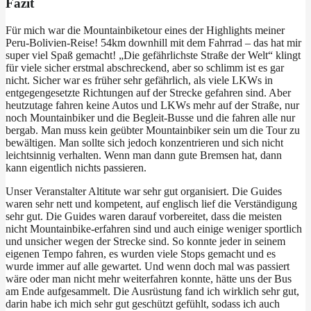
Fazit
Für mich war die Mountainbiketour eines der Highlights meiner
Peru-Bolivien-Reise! 54km downhill mit dem Fahrrad – das hat mir
super viel Spaß gemacht! „Die gefährlichste Straße der Welt“ klingt
für viele sicher erstmal abschreckend, aber so schlimm ist es gar
nicht. Sicher war es früher sehr gefährlich, als viele LKWs in
entgegengesetzte Richtungen auf der Strecke gefahren sind. Aber
heutzutage fahren keine Autos und LKWs mehr auf der Straße, nur
noch Mountainbiker und die Begleit-Busse und die fahren alle nur
bergab. Man muss kein geübter Mountainbiker sein um die Tour zu
bewältigen. Man sollte sich jedoch konzentrieren und sich nicht
leichtsinnig verhalten. Wenn man dann gute Bremsen hat, dann
kann eigentlich nichts passieren.
Unser Veranstalter Altitute war sehr gut organisiert. Die Guides
waren sehr nett und kompetent, auf englisch lief die Verständigung
sehr gut. Die Guides waren darauf vorbereitet, dass die meisten
nicht Mountainbike-erfahren sind und auch einige weniger sportlich
und unsicher wegen der Strecke sind. So konnte jeder in seinem
eigenen Tempo fahren, es wurden viele Stops gemacht und es
wurde immer auf alle gewartet. Und wenn doch mal was passiert
wäre oder man nicht mehr weiterfahren konnte, hätte uns der Bus
am Ende aufgesammelt. Die Ausrüstung fand ich wirklich sehr gut,
darin habe ich mich sehr gut geschützt gefühlt, sodass ich auch