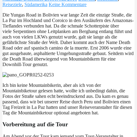
Reiseziele
,
Südamerika
Keine Kommentare
Die Yungas Road in Bolivien war lange Zeit die einzige Straße, die
La Paz im Hochland und Coroico in den Ausläufern des Amazonas-
Tieflandes verbunden hat. Da die schmale Schotterpiste über
viele Serpentinen ohne Leitplanken am Berghang entlang führt und
auch von vielen LKWs genutzt wurde, galt sie lange als die
gefährlichste Straße der Welt. Daher kommt auch der Name Death
Road oder auf spanisch camino de la muerte. Erst 2006 wurde eine
gut ausgebaute, asphaltierte Umgehungsstraße gebaut. Seitdem wird
die Death Road überwiegend von Mountainbikern für eine
Downhill-Tour genutzt.
Ich bin keine Mountainbikerin, aber als ich von der
Mountainbiketour gelesen hatte, wollte ich unbedingt dahin, die
Fotos der Straße sahen echt beeindruckend aus. Da kam es genau
passend, dass wir bei unserer Reise durch Peru und Bolivien einen
Tag Freizeit in La Paz hatten und unser Reiseveranstalter für diesen
Tag die Mountainbiketour optional angeboten hat.
Vorbereitung auf die Tour
Am Abend vor der Tour kam jemand vom Tour-Veranstalter in