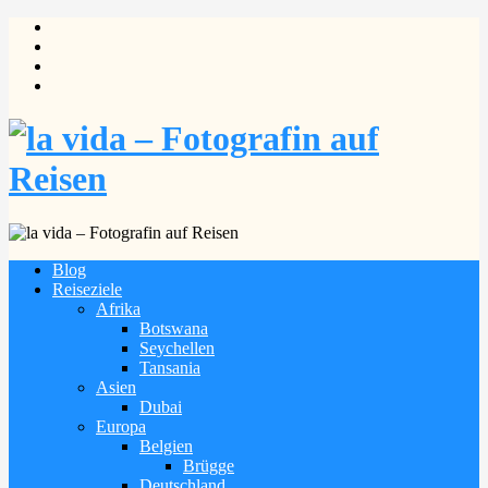
Blog
Reiseziele
Afrika
Botswana
Seychellen
Tansania
Asien
Dubai
Europa
Belgien
Brügge
Deutschland