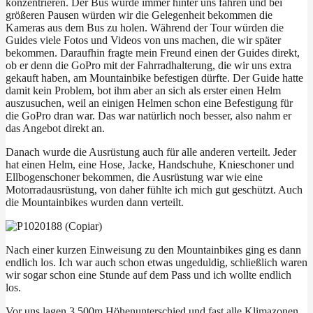
konzentrieren. Der Bus würde immer hinter uns fahren und bei
größeren Pausen würden wir die Gelegenheit bekommen die
Kameras aus dem Bus zu holen. Während der Tour würden die
Guides viele Fotos und Videos von uns machen, die wir später
bekommen. Daraufhin fragte mein Freund einen der Guides direkt,
ob er denn die GoPro mit der Fahrradhalterung, die wir uns extra
gekauft haben, am Mountainbike befestigen dürfte. Der Guide hatte
damit kein Problem, bot ihm aber an sich als erster einen Helm
auszusuchen, weil an einigen Helmen schon eine Befestigung für
die GoPro dran war. Das war natürlich noch besser, also nahm er
das Angebot direkt an.
Danach wurde die Ausrüstung auch für alle anderen verteilt. Jeder
hat einen Helm, eine Hose, Jacke, Handschuhe, Knieschoner und
Ellbogenschoner bekommen, die Ausrüstung war wie eine
Motorradausrüstung, von daher fühlte ich mich gut geschützt. Auch
die Mountainbikes wurden dann verteilt.
Nach einer kurzen Einweisung zu den Mountainbikes ging es dann
endlich los. Ich war auch schon etwas ungeduldig, schließlich waren
wir sogar schon eine Stunde auf dem Pass und ich wollte endlich
los.
Vor uns lagen 3.500m Höhenunterschied und fast alle Klimazonen