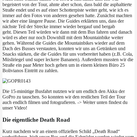
begeistert von der Tour, ahnte aber schon, dass bald die asphaltierte
Straße endet und es auf einer Schotterpiste weiter geht, wie ich es
immer auf den Fotos von anderen gesehen hatte. Zunächst machten
wir aber eine längere Pause. Die Guides erklärten uns, dass der
nächste Teil der Strecke immer wieder bergauf und bergab
geht. Diesen Teil würden wir dann mit dem Bus fahren und danach
würd es aber nur noch Downhill mit dem Mountainbike weiter
gehen. Während die Guides die Mountainbikes wieder auf dem
Dach des Busses verstauten, konnten wir uns an Getränken und
Snacks stärken, die die Guides für uns vorbereitet haben (z.B. Cola,
Müsliriegel und super leckere Bananen). Außerdem mussten wir die
Straße ein paar Meter hoch gehen um in einem kleinen Büro 25
Bolivianos Eintritt zu zahlen.
Die 15-minütige Busfahrt nutzten wir um endlich den Akku der
GoPro zu tauschen. So konnten wir den restlichen Teil der Tour
auch endlich filmen und fotografieren. -> Weiter unten findest du
unser Video!
Die eigentliche Death Road
Kurz nachdem wir an einem offiziellen Schild „Death Road“
vorbeifuhren, hielt unser Bus und die Fahrräder wurden wieder vom