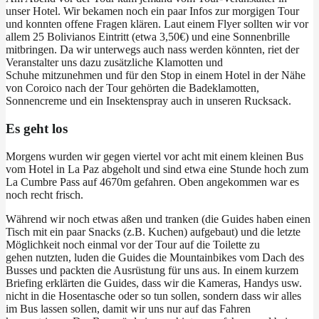
unser Hotel. Wir bekamen noch ein paar Infos zur morgigen Tour
und konnten offene Fragen klären. Laut einem Flyer sollten wir vor
allem 25 Bolivianos Eintritt (etwa 3,50€) und eine Sonnenbrille
mitbringen. Da wir unterwegs auch nass werden könnten, riet der
Veranstalter uns dazu zusätzliche Klamotten und
Schuhe mitzunehmen und für den Stop in einem Hotel in der Nähe
von Coroico nach der Tour gehörten die Badeklamotten,
Sonnencreme und ein Insektenspray auch in unseren Rucksack.
Es geht los
Morgens wurden wir gegen viertel vor acht mit einem kleinen Bus
vom Hotel in La Paz abgeholt und sind etwa eine Stunde hoch zum
La Cumbre Pass auf 4670m gefahren. Oben angekommen war es
noch recht frisch.
Während wir noch etwas aßen und tranken (die Guides haben einen
Tisch mit ein paar Snacks (z.B. Kuchen) aufgebaut) und die letzte
Möglichkeit noch einmal vor der Tour auf die Toilette zu
gehen nutzten, luden die Guides die Mountainbikes vom Dach des
Busses und packten die Ausrüstung für uns aus. In einem kurzem
Briefing erklärten die Guides, dass wir die Kameras, Handys usw.
nicht in die Hosentasche oder so tun sollen, sondern dass wir alles
im Bus lassen sollen, damit wir uns nur auf das Fahren