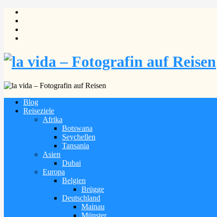
Blog
Reiseziele
Afrika
Botswana
Seychellen
Tansania
Asien
Dubai
Europa
Belgien
Brügge
Deutschland
Mainau
Münster