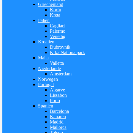
Griechenland
Korfu
Kreta
Italien
Cagliari
Palermo
Venedig
Kroatien
Dubrovnik
Krka Nationalpark
Malta
Valletta
Niederlande
Amsterdam
Norwegen
Portugal
Algarve
Lissabon
Porto
Spanien
Barcelona
Kanaren
Madrid
Mallorca
Toledo