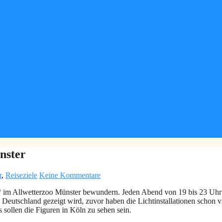
nster
r
,
Reiseziele
Keine Kommentare
r“ im Allwetterzoo Münster bewundern. Jeden Abend von 19 bis 23 Uh
 in Deutschland gezeigt wird, zuvor haben die Lichtinstallationen schon
s sollen die Figuren in Köln zu sehen sein.