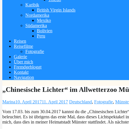
Karibik
British Virgin Islands
Nordamerika
Mexiko
Südamerika
Bolivien
Peru
Reisen
Reisefilme
Fotografie
Galerie
Über mich
Fremdgebloggt
Kontakt
Navigation
„Chinesische Lichter“ im Allwetterzoo Mü
Marina
10. April 2017
11. April 2017
Deutschland
,
Fotografie
,
Münste
Vom 17.03. bis zum 30.04.2017 kannst du die „Chinesischen Lichte
beleuchtet. Es ist übrigens das erste Mal, dass dieses Lichtspektakel
mich, dass dies in meiner Heimatstadt Münster stattfindet. Als nächste